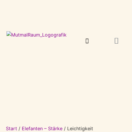
Über Mich
Kunst Shop
Start
/
Elefanten – Stärke
/ Leichtigkeit